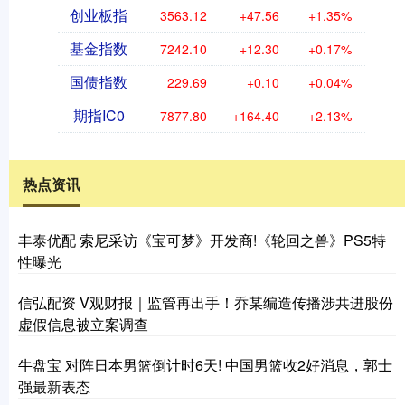
创业板指
3563.12
+47.56
+1.35%
基金指数
7242.10
+12.30
+0.17%
国债指数
229.69
+0.10
+0.04%
期指IC0
7877.80
+164.40
+2.13%
热点资讯
丰泰优配 索尼采访《宝可梦》开发商!《轮回之兽》PS5特
性曝光
信弘配资 V观财报｜监管再出手！乔某编造传播涉共进股份
虚假信息被立案调查
牛盘宝 对阵日本男篮倒计时6天! 中国男篮收2好消息，郭士
强最新表态