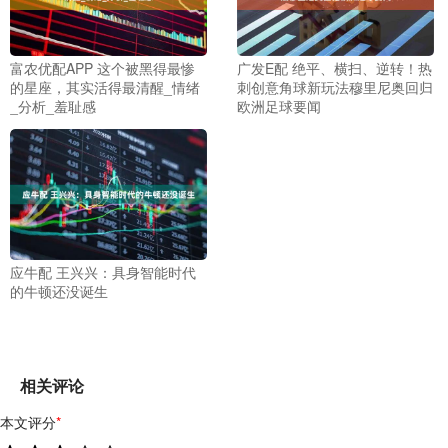
富农优配APP 这个被黑得最惨
广发E配 绝平、横扫、逆转！热
的星座，其实活得最清醒_情绪
刺创意角球新玩法穆里尼奥回归
_分析_羞耻感
欧洲足球要闻
应牛配 王兴兴：具身智能时代
的牛顿还没诞生
相关评论
本文评分
*