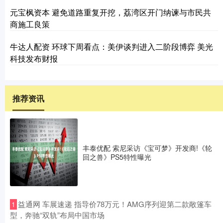
元宝枫资本 避免道路重复开挖，荔湾区开门纳谏与市民共
商施工良策
牛达人配资 环球下周看点：美伊谈判进入二阶段博弈 美光
科技发布财报
推荐资讯
丰泰优配 索尼采访《宝可梦》开发商!《轮
回之兽》PS5特性曝光
​益通网 车展速递 指导价78万元！AMG序列迎第二款敞篷车
1
型，奔驰“双轨”布局中国市场