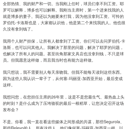
全部热情、我的财产和一切。当我刚上任时，球员们拿不到工资。耶
罗可以解释，博多也可以解释。我刚当主席时，第一个进来找我的人
就是博多的妻子。我还以为她要来打我，因为他没拿到工资。可怜的
罗伯托-卡洛斯也是，大家都认识他，他是第二个来找我的人。他也很
久没有拿到钱了。
我用个人财产担保，让所有人都拿到了工资。你们可以去问罗伯托-卡
洛斯，也可以问其他人。我解决了那里的问题，解决了耶罗的问题，
也解决了所有人的问题。甚至街角那家文具店也没拿到钱，不只是球
员。但我愿意这样做，而且我当时也有能力这样做。
我只想说，我不需要别人每天亲吻我。但我不能每天读到这些东西。
因为这些人我认识一辈子了，从何塞-玛丽亚-加西亚开始，最后变成
这样。
我想问您，在您担任主席的26年里，这是不是您最生气、最热血上头
的时刻？是什么成为了压垮骆驼的最后一根稻草，让您决定召开这场
发布会？
不是。你看，我一直在看这些媒体之间形成的共谋，那些Segurola、
那些Relevo的人，所有这些人，他们像何塞-玛丽亚-加西亚一样，以