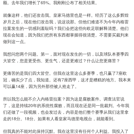
额。去年我们增长了65%。我刚刚公布了相关结果。
就像这样，他们还攻击我。皇家马德里也是一样。经历了这么多辉煌
岁月之后，现在他们攻击我，说这说那。但他们难道不为今年内格雷
拉案发生的一切感到羞耻吗？我们会把这些向欧足联解释清楚。他们
现在会知道，因为我们把所有东西都掌握得很清楚。不需要买裁判来
做到这一点。
我想问您两个问题。第一，面对现在发生的一切，以及球队本赛季四
大皆空，您是更受伤、更生气，还是更难过？什么让您更痛苦？
更痛苦的是我们四大皆空。但我在这里这么多赛季，也只赢了7座欧
冠，确实少了点，我知道。还有7座西甲，这才是糟糕的地方。我本来
可以赢14座，因为另外那些被人抢走了。
所以我怎么能不介入内格雷拉案？因为这是腐败案件。调查法官说
了，这是持续20年的系统性腐败，而且现在还是同一批裁判。今年我
们还做了一段视频，也会发过去，内容是他们整个赛季从我们这里拿
走的18分。18分。如果有人看皇家马德里电视台，就能看到。
但我真的不能对此保持沉默。我在这里没有任何个人利益。我投入了