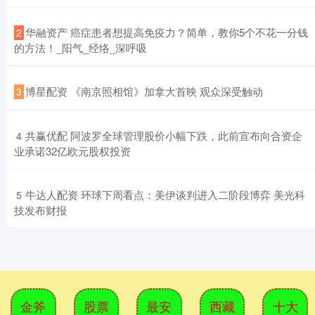
​华融资产 癌症患者想提高免疫力？简单，教你5个不花一分钱
2
的方法！_阳气_经络_深呼吸
​博星配资 《南京照相馆》加拿大首映 观众深受触动
3
​共赢优配 阿波罗全球管理股价小幅下跌，此前宣布向合资企
4
业承诺32亿欧元股权投资
​牛达人配资 环球下周看点：美伊谈判进入二阶段博弈 美光科
5
技发布财报
金斧
股票
最安
西藏
十大