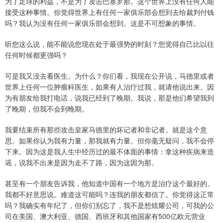
为了足球的利益，不是为了攻击巴塞罗那。这个世界上没有任何人能
接受这种事情。你觉得世界上有任何一家俱乐部会想到去给裁判付钱
吗？我认为没有任何一家俱乐部会想到。这是不可想象的事情。
听您这么说，能不能说您现在处于最强势的时刻？您觉得自己比以往
任何时候都更强吗？
可是我又没去看医生。为什么？你们看，我现在公开说，马德里或者
世界上任何一位肿瘤科医生，如果有人治疗过我，就请他说出来。因
为有朋友给我打电话，说我已经到了晚期。我说，那是他们希望我到
了晚期，但我不会到晚期。
我要结束所有那些攻击皇家马德里的坏记者和非记者。就是这个意
思。如果你认为我有力量，那我就有力量。但你毫无疑问，我不会停
下来。因为这是我人生中经历过的最不体面的事情：拿这种疾病来造
谣，说我不出来是因为走不了路，因为这因为那。
甚至有一个朋友告诉我，他知道中国有一个地方是治疗这个最好的。
我都不好意思说。难道这可能吗？连我的朋友都信了。你觉得这正常
吗？我确实有年纪了，但你们别忘了，我不是想炫耀公司，可我的公
司在美国、澳大利亚、德国、西班牙和其他国家有500亿欧元营业