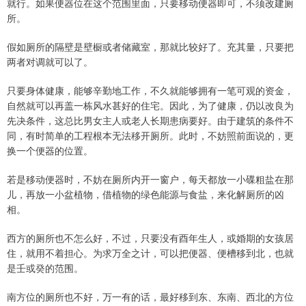
就行。如果便器位在这个范围里面，只要移动便器即可，不须改建厕
所。
假如厕所的隔壁是壁橱或者储藏室，那就比较好了。充其量，只要把
两者对调就可以了。
只要身体健康，能够辛勤地工作，不久就能够拥有一笔可观的资金，
自然就可以再盖一栋风水甚好的住宅。因此，为了健康，仍以改良为
先决条件，这总比男女主人或老人长期患病要好。由于建筑的条件不
同，有时简单的工程根本无法移开厕所。此时，不妨照前面说的，更
换一个便器的位置。
若是移动便器时，不妨在厕所内开一窗户，每天都放一小碟粗盐在那
儿，再放一小盆植物，借植物的绿色能源与食盐，来化解厕所的凶
相。
西方的厕所也不怎么好，不过，只要没有酉年生人，或婚期的女孩居
住，就用不着担心。为求万全之计，可以把便器、便槽移到北，也就
是壬或癸的范围。
南方位的厕所也不好，万一有的话，最好移到东、东南、西北的方位