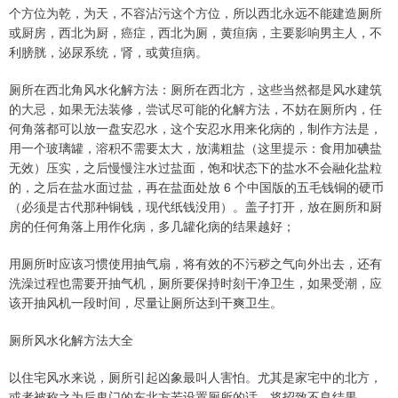
个方位为乾，为天，不容沾污这个方位，所以西北永远不能建造厕所
或厨房，西北为厨，癌症，西北为厕，黄疸病，主要影响男主人，不
利膀胱，泌尿系统，肾，或黄疸病。
厕所在西北角风水化解方法：厕所在西北方，这些当然都是风水建筑
的大忌，如果无法装修，尝试尽可能的化解方法，不妨在厕所内，任
何角落都可以放一盘安忍水，这个安忍水用来化病的，制作方法是，
用一个玻璃罐，溶积不需要太大，放满粗盐（这里提示：食用加碘盐
无效）压实，之后慢慢注水过盐面，饱和状态下的盐水不会融化盐粒
的，之后在盐水面过盐，再在盐面处放 6 个中国版的五毛钱铜的硬币
（必须是古代那种铜钱，现代纸钱没用）。盖子打开，放在厕所和厨
房的任何角落上用作化病，多几罐化病的结果越好；
用厕所时应该习惯使用抽气扇，将有效的不污秽之气向外出去，还有
洗澡过程也需要开抽气机，厕所要保持时刻干净卫生，如果受潮，应
该开抽风机一段时间，尽量让厕所达到干爽卫生。
厕所风水化解方法大全
以住宅风水来说，厕所引起凶象最叫人害怕。尤其是家宅中的北方，
或者被称之为后鬼门的东北方若设置厕所的话，将招致不良结果。