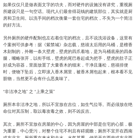
如果仅仅只是做表面文字的功夫，而对硬件的设施没有讲究，重视厕
所建设只是一句空话。现代人们最舍得花钱的建筑部位，其实就是厨
房和卫生间。以洗手间的档次衡量一套住宅的档次，不失为一个简洁
的好方法。
另外厕所的硬件配制也左右着住宅的档次，且不说洗浴设备，这里有
个案例可供参考：据《紫禁城》杂志载，慈禧太后用的马桶，是檀香
木刻制的，外雕一条大壁虎，壁虎的四爪着地，是为马桶底座的四条
腿，嘴略张开，以衔手纸，壁虎的尾巴卷起成为把手，壁虎的肚子正
好成为容器，里面放置了大量香木的细末，干净且蓬松，慈禧排便
时，便物下坠后，立即滚入香木屑里，被香木屑包起来，根本看不见
脏物，当然更不会有什么恶臭味了。
“非洁净之地” 之 “上乘之策”
厕所本非洁净之地，所以不宜放在吉位，如生气位等。而必须放在绝
命位对其压制，取以毒攻毒之效，则不凶反吉。
其次，厕所不宜放在房屋的中心，因为房屋的中部是住宅的心脏，极
为重要，中心受污，对整个住宅不利且有碍观瞻；厕所不宜开在西南
或东北方，厕所重在来水和去水，水气甚重，倘若开在西南或东北两