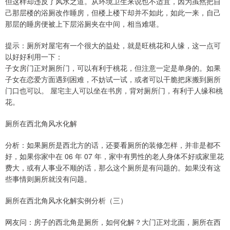
但这样却违反了风水之道。从环境卫生来说也不适宜，因为虽然把自
己那层楼的浴厕改作睡房，但楼上楼下却并不如此，如此一来，自己
那层的睡房便被上下层浴厕夹在中间，相当难堪。
提示：厕所对屋宅有一个很大的益处，就是旺桃花和人缘，这一点可
以好好利用一下：
子女房门正对厕所门，可以有利于桃花，但注意一定是单身的。如果
子女在恋爱方面遇到困难，不妨试一试，或者可以干脆把床搬到厕所
门口也可以。 屋宅主人可以坐在书房，背对厕所门，有利于人缘和桃
花。
厕所在西北角风水化解
分析：如果厕所是西北方的话，还要看厕所的装修怎样，并非是都不
好，如果你家中在 06 年 07 年，家中有男性的老人身体不好或家里花
费大，或有人事业不顺的话，那么这个厕所是有问题的。如果没有这
些事情则厕所就没有问题。
厕所在西北角风水化解实例分析（三）
网友问：房子的西北角是厕所，如何化解？大门正对北面，厕所在西