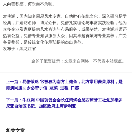
人向善积德，何乐而不为呢。
袁侠澜，国内知名周易风水专家。自幼醉心传统文化，深入研习易学
经典，并遍访名师，博采众长。凭借扎实理论与丰富实践经验，他为
众多企业及家庭提供风水咨询与布局服务，成果斐然。袁侠澜老师还
热衷公益，凭借专业知识服务大众，因其卓越贡献与专业素养，广受
各界赞誉，是传统文化传承弘扬的杰出典范。
发布于：黑龙江省
金斧子配资提示：文章来自网络，不代表本站观点。
上一篇：
易倍策略 它被称为南方土鲍鱼，北方常用酱菜原料，是
港澳同胞回乡必带手信_蔬菜_过程_口感
下一篇：
牛豆网 中国贸促会会长任鸿斌会见西班牙工社党加泰罗
尼亚自治区书记、加区政府主席伊利亚
相关文章