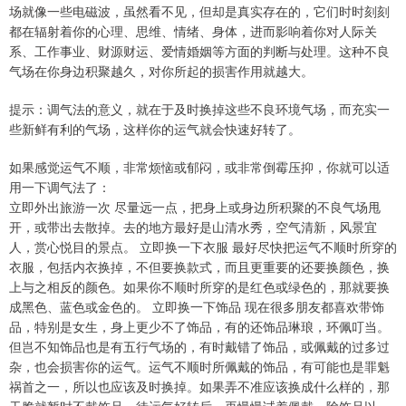
场就像一些电磁波，虽然看不见，但却是真实存在的，它们时时刻刻
都在辐射着你的心理、思维、情绪、身体，进而影响着你对人际关
系、工作事业、财源财运、爱情婚姻等方面的判断与处理。这种不良
气场在你身边积聚越久，对你所起的损害作用就越大。
提示：调气法的意义，就在于及时换掉这些不良环境气场，而充实一
些新鲜有利的气场，这样你的运气就会快速好转了。
如果感觉运气不顺，非常烦恼或郁闷，或非常倒霉压抑，你就可以适
用一下调气法了：
立即外出旅游一次 尽量远一点，把身上或身边所积聚的不良气场甩
开，或带出去散掉。去的地方最好是山清水秀，空气清新，风景宜
人，赏心悦目的景点。 立即换一下衣服 最好尽快把运气不顺时所穿的
衣服，包括内衣换掉，不但要换款式，而且更重要的还要换颜色，换
上与之相反的颜色。如果你不顺时所穿的是红色或绿色的，那就要换
成黑色、蓝色或金色的。 立即换一下饰品 现在很多朋友都喜欢带饰
品，特别是女生，身上更少不了饰品，有的还饰品琳琅，环佩叮当。
但岂不知饰品也是有五行气场的，有时戴错了饰品，或佩戴的过多过
杂，也会损害你的运气。运气不顺时所佩戴的饰品，有可能也是罪魁
祸首之一，所以也应该及时换掉。如果弄不准应该换成什么样的，那
干脆就暂时不戴饰品，待运气好转后，再慢慢试着佩戴。除饰品以