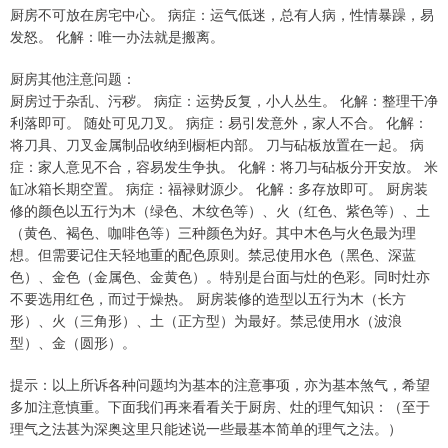
厨房不可放在房宅中心。 病症：运气低迷，总有人病，性情暴躁，易
发怒。 化解：唯一办法就是搬离。
厨房其他注意问题：
厨房过于杂乱、污秽。 病症：运势反复，小人丛生。 化解：整理干净
利落即可。 随处可见刀叉。 病症：易引发意外，家人不合。 化解：
将刀具、刀叉金属制品收纳到橱柜内部。 刀与砧板放置在一起。 病
症：家人意见不合，容易发生争执。 化解：将刀与砧板分开安放。 米
缸冰箱长期空置。 病症：福禄财源少。 化解：多存放即可。 厨房装
修的颜色以五行为木（绿色、木纹色等）、火（红色、紫色等）、土
（黄色、褐色、咖啡色等）三种颜色为好。其中木色与火色最为理
想。但需要记住天轻地重的配色原则。禁忌使用水色（黑色、深蓝
色）、金色（金属色、金黄色）。特别是台面与灶的色彩。同时灶亦
不要选用红色，而过于燥热。 厨房装修的造型以五行为木（长方
形）、火（三角形）、土（正方型）为最好。禁忌使用水（波浪
型）、金（圆形）。
提示：以上所诉各种问题均为基本的注意事项，亦为基本煞气，希望
多加注意慎重。下面我们再来看看关于厨房、灶的理气知识：（至于
理气之法甚为深奥这里只能述说一些最基本简单的理气之法。）