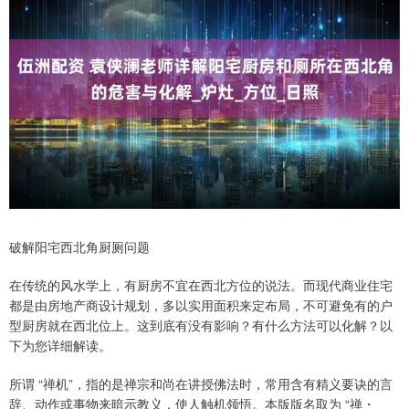
破解阳宅西北角厨厕问题
在传统的风水学上，有厨房不宜在西北方位的说法。而现代商业住宅
都是由房地产商设计规划，多以实用面积来定布局，不可避免有的户
型厨房就在西北位上。这到底有没有影响？有什么方法可以化解？以
下为您详细解读。
所谓 “禅机”，指的是禅宗和尚在讲授佛法时，常用含有精义要诀的言
辞、动作或事物来暗示教义，使人触机领悟。本版版名取为 “禅・