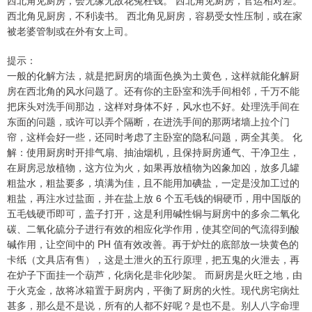
西北角见厨房，不利读书。 西北角见厨房，容易受女性压制，或在家
被老婆管制或在外有女上司。
提示：
一般的化解方法，就是把厨房的墙面色换为土黄色，这样就能化解厨
房在西北角的风水问题了。还有你的主卧室和洗手间相邻，千万不能
把床头对洗手间那边，这样对身体不好，风水也不好。处理洗手间在
东面的问题，或许可以弄个隔断，在进洗手间的那两堵墙上拉个门
帘，这样会好一些，还同时考虑了主卧室的隐私问题，两全其美。 化
解：使用厨房时开排气扇、抽油烟机，且保持厨房通气、干净卫生，
在厨房忌放植物，这方位为火，如果再放植物为凶象加凶，放多几罐
粗盐水，粗盐要多，填满为佳，且不能用加碘盐，一定是没加工过的
粗盐，再注水过盐面，并在盐上放 6 个五毛钱的铜硬币，用中国版的
五毛钱硬币即可，盖子打开，这是利用碱性铜与厨房中的多余二氧化
碳、二氧化硫分子进行有效的相应化学作用，使其空间的气流得到酸
碱作用，让空间中的 PH 值有效改善。再于炉灶的底部放一块黄色的
卡纸（文具店有售），这是土泄火的五行原理，把五鬼的火泄去，再
在炉子下面挂一个葫芦，化病化是非化吵架。 而厨房是火旺之地，由
于火克金，故将冰箱置于厨房内，平衡了厨房的火性。现代房宅病灶
甚多，那么是不是说，所有的人都不好呢？是也不是。别人八字命理