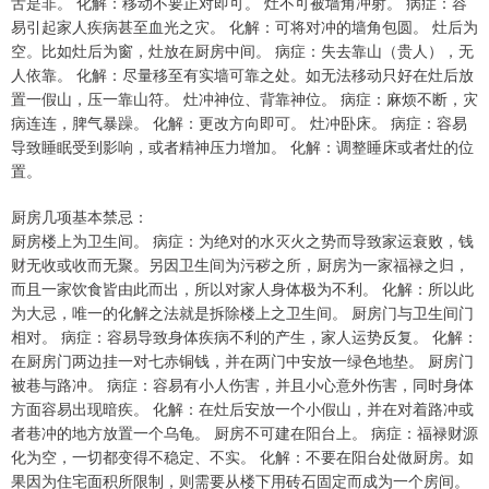
舌是非。 化解：移动不要正对即可。 灶不可被墙角冲射。 病症：容
易引起家人疾病甚至血光之灾。 化解：可将对冲的墙角包圆。 灶后为
空。比如灶后为窗，灶放在厨房中间。 病症：失去靠山（贵人），无
人依靠。 化解：尽量移至有实墙可靠之处。如无法移动只好在灶后放
置一假山，压一靠山符。 灶冲神位、背靠神位。 病症：麻烦不断，灾
病连连，脾气暴躁。 化解：更改方向即可。 灶冲卧床。 病症：容易
导致睡眠受到影响，或者精神压力增加。 化解：调整睡床或者灶的位
置。
厨房几项基本禁忌：
厨房楼上为卫生间。 病症：为绝对的水灭火之势而导致家运衰败，钱
财无收或收而无聚。另因卫生间为污秽之所，厨房为一家福禄之归，
而且一家饮食皆由此而出，所以对家人身体极为不利。 化解：所以此
为大忌，唯一的化解之法就是拆除楼上之卫生间。 厨房门与卫生间门
相对。 病症：容易导致身体疾病不利的产生，家人运势反复。 化解：
在厨房门两边挂一对七赤铜钱，并在两门中安放一绿色地垫。 厨房门
被巷与路冲。 病症：容易有小人伤害，并且小心意外伤害，同时身体
方面容易出现暗疾。 化解：在灶后安放一个小假山，并在对着路冲或
者巷冲的地方放置一个乌龟。 厨房不可建在阳台上。 病症：福禄财源
化为空，一切都变得不稳定、不实。 化解：不要在阳台处做厨房。如
果因为住宅面积所限制，则需要从楼下用砖石固定而成为一个房间。