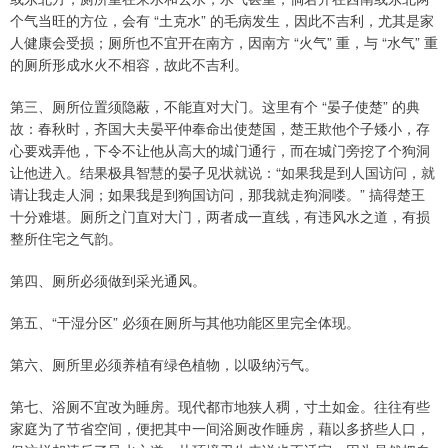
个气当旺的方位，会有 “土克水” 的毛病发生，因此不吉利，尤其是家
人健康会受损；厕所也不宜开在南方，因南方 “火气” 重，与 “水气” 重
的厕所形成水火不相容，故此不吉利。
第三、厕所位置须隐蔽，不能直对大门。这里有个 “晏子使楚” 的典
故：春秋时，齐国大夫晏平仲奉命出使楚国，楚王欺他个子矮小，存
心要戏弄他，下令不让他从高大的城门通行，而在城门旁挖了个狗洞
让他进入。结果极具智慧的晏子见状就说：“如果我是到人国访问，就
请让我走人洞；如果我是到狗国访问，那我就走狗洞喽。” 搞得楚王
十分难堪。厕所之门直对大门，两者成一直线，有违风水之道，有损
整所住宅之气韵。
第四、厕所必须做到采光通风。
第五、“干湿分区” 必须在厕所与其他功能区里完全体现。
第六、厕所里必须养植有绿色植物，以吸纳污气。
第七、浴厕不宜改为睡房。现代都市地狭人稠，寸土如金。往往有些
家庭为了节省空间，便把其中一间浴厕改作睡房，藉以多挤些人口，