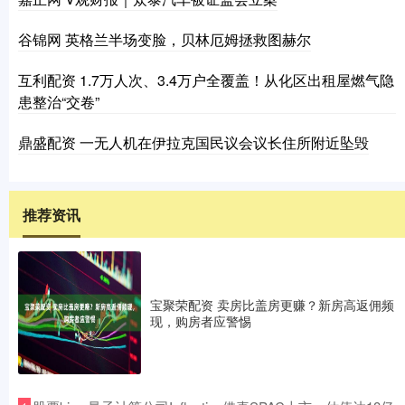
谷锦网 英格兰半场变脸，贝林厄姆拯救图赫尔
互利配资 1.7万人次、3.4万户全覆盖！从化区出租屋燃气隐
患整治“交卷”
鼎盛配资 一无人机在伊拉克国民议会议长住所附近坠毁
推荐资讯
宝聚荣配资 卖房比盖房更赚？新房高返佣频
现，购房者应警惕