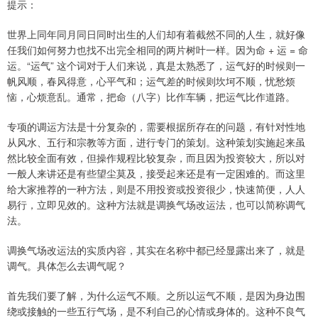
提示：
世界上同年同月同日同时出生的人们却有着截然不同的人生，就好像
任我们如何努力也找不出完全相同的两片树叶一样。因为命 + 运 = 命
运。“运气” 这个词对于人们来说，真是太熟悉了，运气好的时候则一
帆风顺，春风得意，心平气和；运气差的时候则坎坷不顺，忧愁烦
恼，心烦意乱。通常，把命（八字）比作车辆，把运气比作道路。
专项的调运方法是十分复杂的，需要根据所存在的问题，有针对性地
从风水、五行和宗教等方面，进行专门的策划。这种策划实施起来虽
然比较全面有效，但操作规程比较复杂，而且因为投资较大，所以对
一般人来讲还是有些望尘莫及，接受起来还是有一定困难的。而这里
给大家推荐的一种方法，则是不用投资或投资很少，快速简便，人人
易行，立即见效的。这种方法就是调换气场改运法，也可以简称调气
法。
调换气场改运法的实质内容，其实在名称中都已经显露出来了，就是
调气。具体怎么去调气呢？
首先我们要了解，为什么运气不顺。之所以运气不顺，是因为身边围
绕或接触的一些五行气场，是不利自己的心情或身体的。这种不良气