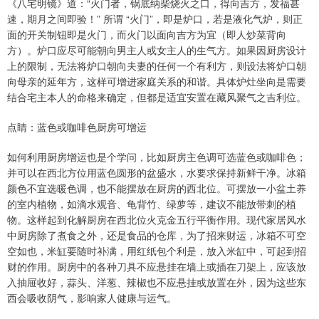
《八宅明镜》道：“火门者，锅底纳柴烧火之口，得向吉方，发福甚
速，期月之间即验！” 所谓 “火门”，即是炉口，若是液化气炉，则正
面的开关制钮即是火门，而火门以面向吉方为宜（即人炒菜背向
方）。炉口应尽可能朝向男主人或女主人的生气方。如果因厨房设计
上的限制，无法将炉口朝向夫妻的任何一个有利方，则设法将炉口朝
向母亲的延年方，这样可增进家庭关系的和谐。具体炉灶坐向是需要
结合宅主本人的命格来确定，但都是适宜安置在藏风聚气之吉利位。
点睛：蓝色或咖啡色厨房可增运
如何利用厨房增运也是个学问，比如厨房主色调可选蓝色或咖啡色；
并可以在西北方位用蓝色圆形的盆盛水，水要求保持新鲜干净。冰箱
颜色不宜选暖色调，也不能摆放在厨房的西北位。可摆放一小盆土养
的室内植物，如滴水观音、龟背竹、绿萝等，建议不能放带刺的植
物。这样起到化解厨房在西北位火克金五行平衡作用。现代家居风水
中厨房除了煮食之外，还是食品的仓库，为了招来财运，冰箱不可空
空如也，米缸要随时补满，用红纸包个利是，放入米缸中，可起到招
财的作用。厨房中的各种刀具不应悬挂在墙上或插在刀架上，应该放
入抽屉收好，蒜头、洋葱、辣椒也不应悬挂或放置在外，因为这些东
西会吸收阴气，影响家人健康与运气。