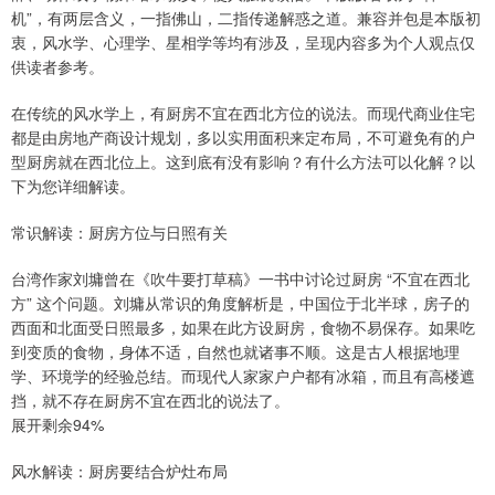
机”，有两层含义，一指佛山，二指传递解惑之道。兼容并包是本版初
衷，风水学、心理学、星相学等均有涉及，呈现内容多为个人观点仅
供读者参考。
在传统的风水学上，有厨房不宜在西北方位的说法。而现代商业住宅
都是由房地产商设计规划，多以实用面积来定布局，不可避免有的户
型厨房就在西北位上。这到底有没有影响？有什么方法可以化解？以
下为您详细解读。
常识解读：厨房方位与日照有关
台湾作家刘墉曾在《吹牛要打草稿》一书中讨论过厨房 “不宜在西北
方” 这个问题。刘墉从常识的角度解析是，中国位于北半球，房子的
西面和北面受日照最多，如果在此方设厨房，食物不易保存。如果吃
到变质的食物，身体不适，自然也就诸事不顺。这是古人根据地理
学、环境学的经验总结。而现代人家家户户都有冰箱，而且有高楼遮
挡，就不存在厨房不宜在西北的说法了。
展开剩余94%
风水解读：厨房要结合炉灶布局