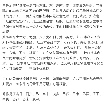
首先厨房尽量能在房宅的东北、东、东南、南、西南最为理想。当然
现在的城市房宅多不为自己所愿，只能是选房的时候尽量挑选这样条
件的房子了。上面所论述的基本问题注意之后，我们就要开始注意一
下灶的方位安排了。灶宜坐凶迎吉，所以，灶最好能够压在房主本命
的凶位而对着自己本命方位的吉位。下面列出灶压在不同宫位的不同
表现：
灶压本命生气方，对胎儿及子女不利，并不得财。 灶压本命天医方，
则身体健康受到威胁。 灶压本命延年方，寿命不长，并影响婚姻、姻
缘，夫妻不和，多病。 灶压本命伏位方，会丢失财运。 灶压本命绝
命、六煞、五鬼、祸害方，对身体财运都会有所帮助。 灶口朝本命生
气方同时用厕所、垃圾等污秽之物压在本命的凶位，可助得子，得
财。 灶口朝本命延年方位同时用厕所、垃圾等污秽之物压在本命的凶
位，可助桃花，并帮助身体健康。
另在此公布修造厨房与灶之吉日，如果能与房主之八字用神配合当然
则更好，有条件的尽量采用可增加好运福禄。
修作厨房吉日：丙寅、己、辛未、戊寅、己卯、甲申、乙酉、壬子、
甲寅、乙卯、乙未、庚申。