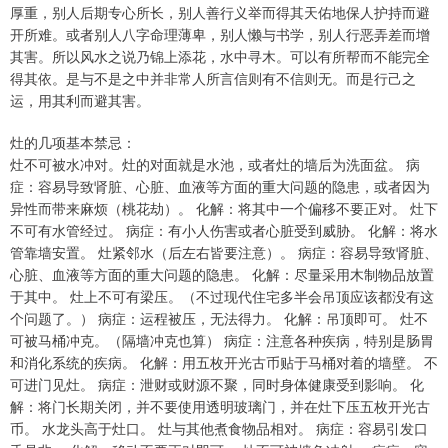
厚重，别人后期专心所长，别人善行义举而得其天佑地保人护持而避
开所难。或者别人八字命理薄卑，别人懒与书学，别人行恶弄差而增
其害。所以风水之说乃锦上添花，水中寻木。可以有所帮而不能完全
得其依。是与不是之中并非常人所言信则有不信则无。而是行己之
运，用其利而避其害。
灶的几项基本禁忌：
灶不可被水冲对。灶的对面就是水池，或者灶的墙后为洗面盆。 病
症：容易导致肾脏、心脏、血液等方面的重大问题的隐患，或者因为
异性而带来麻烦（桃花劫）。 化解：将其中一个偏移不要正对。 灶下
不可有水管经过。 病症：有小人伤害或者心脏受到威胁。 化解：将水
管靠墙安置。 灶紧邻水（后左右皆要注意）。 病症：容易导致肾脏、
心脏、血液等方面的重大问题的隐患。 化解：尽量采用木制物品放置
于其中。 灶上不可有梁压。（不过现代住宅多半会吊顶应该都没有这
个问题了。） 病症：运程被压，无法得力。 化解：吊顶即可。 灶不
可被马桶冲克。（隔墙冲克也算） 病症：注意各种疾病，特别是肠胃
和消化系统的疾病。 化解：用五枚开光古币贴于马桶对着的墙壁。 不
可进门见灶。 病症：泄财或财源不聚，同时身体健康受到影响。 化
解：将门长期关闭，并不要使用透明玻璃门，并在灶下压五枚开光古
币。 水龙头高于灶口。 灶与其他煮食物品相对。 病症：容易引发口