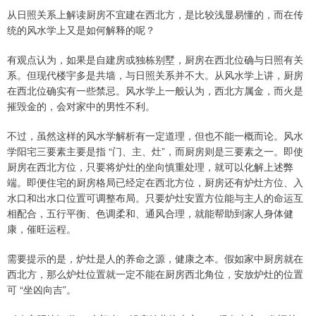
从日照关系上解读厨房不宜建在西北方，是比较浅显易懂的，而在传
统的风水学上又是如何解释的呢？
有观点认为，如果是自建房或独栋别墅，厨房在西北位确与日照有关
系。但现代楼宇多是共墙，与日照关系并不大。从风水学上讲，厨房
在西北位确实有一些禁忌。风水学上一般认为，西北方属金，而火是
摧毁金的，会对家中的男性不利。
不过，虽然这样的风水学解析有一定道理，但也不能一概而论。风水
学阳宅三要素主要是指 “门、主、灶”，而厨房则是三要素之一。即使
厨房在西北方位，只要将炉灶的坐向慎重处理，就可以化解上述弊
端。即便住宅的厨房格局已经定在西北方位，厨房还有炉灶方位、入
水口和出水口位置可调整布局。只要炉灶安置方位能与主人的命运互
相配合，五行平衡、色调柔和、通风合理，就能帮助到家人身体健
康，催旺运程。
需要提示的是，炉灶是人的养命之源，健康之本。假如家中厨房就在
西北方，那么炉灶位置就一定不能在厨房西北角位，安放炉灶的位置
可 “坐凶向吉”。