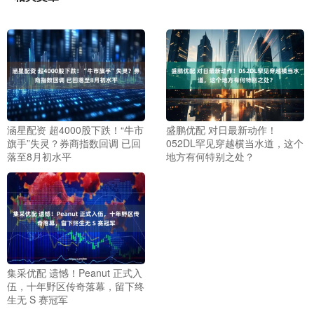
涵星配资 超4000股下跌！“牛市
盛鹏优配 对日最新动作！
旗手”失灵？券商指数回调 已回
052DL罕见穿越横当水道，这个
落至8月初水平
地方有何特别之处？
集采优配 遗憾！Peanut 正式入
伍，十年野区传奇落幕，留下终
生无 S 赛冠军