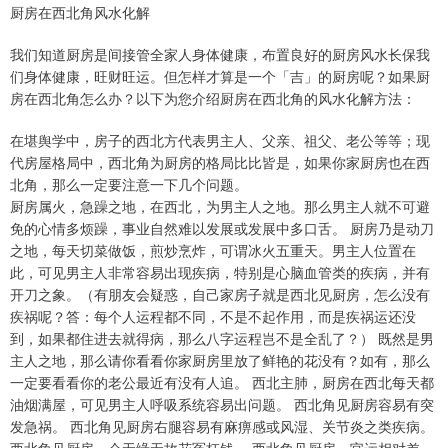
厨房在西北角风水化解
我们知道厨房是间接管全家人身体健康，布置良好的厨房风水长保我
们身体健康，旺财旺运。但怎样才算是一个「吉」的厨房呢？如果厨
房在西北角怎么办？以下为您介绍厨房在西北角的风水化解方法：
在堪舆学中，房子的西北方代表男主人、父亲、祖父、老公等等；现
代房屋格局中，西北角为厨房的格局比比皆是，如果你家厨房也在西
北角，那么一定要注意一下几个问题。
厨房属火，急躁之地，在西北，为男主人之地。那么男主人就不可避
免的心情多烦躁，事业自然难以发展或发展中多口舌。 厨房乃是动刀
之地，每天切菜做饭，煎炒烹炸，可谓冰火五重天。男主人位置在
此，可见男主人非常容易出现疾病，特别是心脑血管类的疾病，并有
开刀之象。（有朋友会疑惑，自己家房子就是西北见厨房，怎么没有
疾祸呢？答：每个人运程都不同，不是不起作用，而是疾祸运还没
到，如果都住进去就得病，那么八字运程岂不是全乱了？） 既然是男
主人之地，那么请你看看你家厨房里放了鲜艳的花没有？如有，那么
一定要看看你的老公最近有没有人追。 西北主肺，厨房在西北每天都
油烟满屋，可见男主人呼吸系统容易出问题。 西北角见厨房容易有突
发急祸。 西北角见厨房右腿容易有麻痹感或风湿、关节炎之类疾病。
西北角见厨房，会无缘无故花冤枉钱。 西北角见厨房，官运相对差。