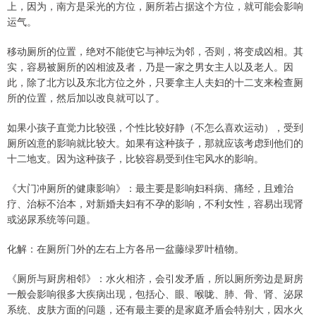
上，因为，南方是采光的方位，厕所若占据这个方位，就可能会影响
运气。
移动厕所的位置，绝对不能使它与神坛为邻，否则，将变成凶相。其
实，容易被厕所的凶相波及者，乃是一家之男女主人以及老人。因
此，除了北方以及东北方位之外，只要拿主人夫妇的十二支来检查厕
所的位置，然后加以改良就可以了。
如果小孩子直觉力比较强，个性比较好静（不怎么喜欢运动），受到
厕所凶意的影响就比较大。如果有这种孩子，那就应该考虑到他们的
十二地支。因为这种孩子，比较容易受到住宅风水的影响。
《大门冲厕所的健康影响》：最主要是影响妇科病、痛经，且难治
疗、治标不治本，对新婚夫妇有不孕的影响，不利女性，容易出现肾
或泌尿系统等问题。
化解：在厕所门外的左右上方各吊一盆藤绿罗叶植物。
《厕所与厨房相邻》：水火相济，会引发矛盾，所以厕所旁边是厨房
一般会影响很多大疾病出现，包括心、眼、喉咙、肺、骨、肾、泌尿
系统、皮肤方面的问题，还有最主要的是家庭矛盾会特别大，因水火