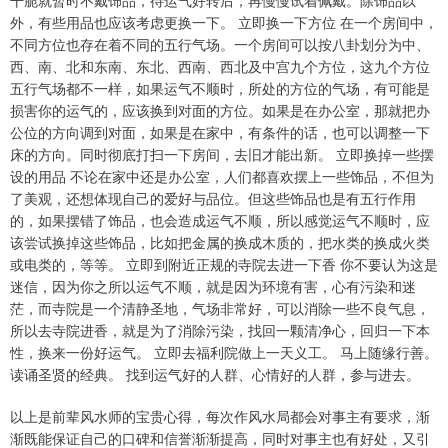
外，有些用品也应该考虑更换一下。 立即换一下方位 在一个房间中，
不同方位也存在着不同的五行气场。一个房间可以按八卦划分为中、
西、南、北和东南、东北、西南、西北及中宫九个方位，这九个方位
五行气场都不一样，如果运气不顺时，所处的方位的气场，有可能是
损害你的运气的，应该换到对面的方位。如果是在办公室，那就把办
公位的方向调到对面，如果是在家中，有条件的话，也可以调整一下
床的方向。同时彻底打扫一下房间，去旧才能出新。 立即换掉一些摆
设的用品 不论在家中还是办公室，人们都喜欢摆上一些饰品，不但为
了美观，还想体现自己的爱好与品位。但这些饰品也是有五行作用
的，如果摆错了饰品，也会造成运气不顺，所以感觉运气不顺时，应
该尝试换掉这些饰品，比如把金属的换成木质的，把水类的换成火类
或电类的，等等。 立即到附近正规的寺院去进一下香 你不要认为这是
迷信，因为你之所以运气不顺，就是因为环境有害，心有污染和迷
茫，而寺院是一个清静圣地，气场非常好，可以消除一些不良气息，
所以去寺院进香，就是为了消除污染，找回一颗清净心，回归一下本
性，换来一份好运气。 立即去福利院做上一天义工。 马上随缘行善。
读诵圣贤的经典。 找到运气好的人群、心情好的人群，参与进去。
以上是前辈风水师的宝贵心得，每次作风水局都会对事主有要求，渐
渐既能保证自己的口碑和信誉渐渐提高，同时对事主也有好处，又引