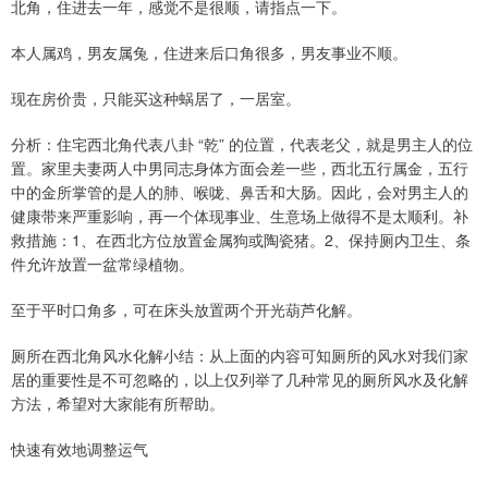
北角，住进去一年，感觉不是很顺，请指点一下。
本人属鸡，男友属兔，住进来后口角很多，男友事业不顺。
现在房价贵，只能买这种蜗居了，一居室。
分析：住宅西北角代表八卦 “乾” 的位置，代表老父，就是男主人的位
置。家里夫妻两人中男同志身体方面会差一些，西北五行属金，五行
中的金所掌管的是人的肺、喉咙、鼻舌和大肠。因此，会对男主人的
健康带来严重影响，再一个体现事业、生意场上做得不是太顺利。补
救措施：1、在西北方位放置金属狗或陶瓷猪。2、保持厕内卫生、条
件允许放置一盆常绿植物。
至于平时口角多，可在床头放置两个开光葫芦化解。
厕所在西北角风水化解小结：从上面的内容可知厕所的风水对我们家
居的重要性是不可忽略的，以上仅列举了几种常见的厕所风水及化解
方法，希望对大家能有所帮助。
快速有效地调整运气