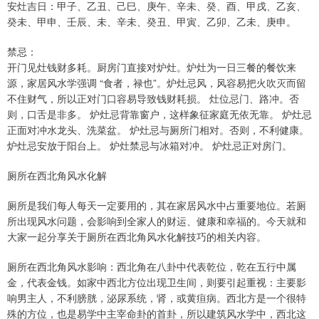
安灶吉日：甲子、乙丑、己巳、庚午、辛未、癸、酉、甲戌、乙亥、
癸未、甲申、壬辰、未、辛未、癸丑、甲寅、乙卯、乙未、庚申。
禁忌：
开门见灶钱财多耗。厨房门直接对炉灶。炉灶为一日三餐的餐饮来
源，家居风水学强调 “食者，禄也”。炉灶忌风，风容易把火吹灭而留
不住财气，所以正对门口容易导致钱财耗损。 灶位忌门、路冲。否
则，口舌是非多。 炉灶忌背靠窗户，这样象征家庭无依无靠。 炉灶忌
正面对冲水龙头、洗菜盆。 炉灶忌与厕所门相对。否则，不利健康。
炉灶忌安放于阳台上。 炉灶禁忌与冰箱对冲。 炉灶忌正对房门。
厕所在西北角风水化解
厕所是我们每人每天一定要用的，其在家居风水中占重要地位。若厕
所出现风水问题，会影响到全家人的财运、健康和幸福的。今天就和
大家一起分享关于厕所在西北角风水化解技巧的相关内容。
厕所在西北角风水影响：西北角在八卦中代表乾位，乾在五行中属
金，代表金钱。如家中西北方位出现卫生间，则要引起重视：主要影
响男主人，不利膀胱，泌尿系统，肾，或黄疸病。西北方是一个很特
殊的方位，也是易学中主宰命卦的首卦，所以建筑风水学中，西北这