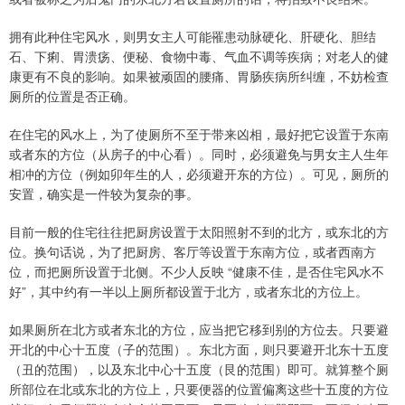
拥有此种住宅风水，则男女主人可能罹患动脉硬化、肝硬化、胆结
石、下痢、胃溃疡、便秘、食物中毒、气血不调等疾病；对老人的健
康更有不良的影响。如果被顽固的腰痛、胃肠疾病所纠缠，不妨检查
厕所的位置是否正确。
在住宅的风水上，为了使厕所不至于带来凶相，最好把它设置于东南
或者东的方位（从房子的中心看）。同时，必须避免与男女主人生年
相冲的方位（例如卯年生的人，必须避开东的方位）。可见，厕所的
安置，确实是一件较为复杂的事。
目前一般的住宅往往把厨房设置于太阳照射不到的北方，或东北的方
位。换句话说，为了把厨房、客厅等设置于东南方位，或者西南方
位，而把厕所设置于北侧。不少人反映 “健康不佳，是否住宅风水不
好”，其中约有一半以上厕所都设置于北方，或者东北的方位上。
如果厕所在北方或者东北的方位，应当把它移到别的方位去。只要避
开北的中心十五度（子的范围）。东北方面，则只要避开北东十五度
（丑的范围），以及东北中心十五度（艮的范围）即可。就算整个厕
所部位在北或东北的方位上，只要便器的位置偏离这些十五度的方位