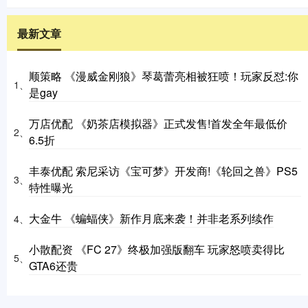
最新文章
顺策略 《漫威金刚狼》琴葛蕾亮相被狂喷！玩家反怼:你
1、
是gay
万店优配 《奶茶店模拟器》正式发售!首发全年最低价
2、
6.5折
丰泰优配 索尼采访《宝可梦》开发商!《轮回之兽》PS5
3、
特性曝光
大金牛 《蝙蝠侠》新作月底来袭！并非老系列续作
4、
小散配资 《FC 27》终极加强版翻车 玩家怒喷卖得比
5、
GTA6还贵