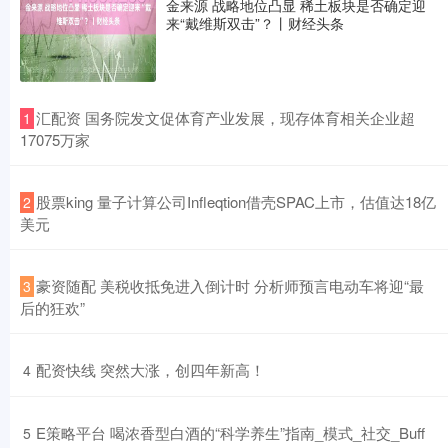
金来源 战略地位凸显 稀土板块是否确定迎
来“戴维斯双击”？丨财经头条
​汇配资 国务院发文促体育产业发展，现存体育相关企业超
1
17075万家
​股票king 量子计算公司Infleqtion借壳SPAC上市，估值达18亿
2
美元
​豪资随配 美税收抵免进入倒计时 分析师预言电动车将迎“最
3
后的狂欢”
​配资快线 突然大涨，创四年新高！
4
​E策略平台 喝浓香型白酒的“科学养生”指南_模式_社交_Buff
5