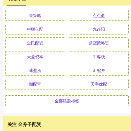
壹策略
点点盈
中联亿配
九连阳
全民配资
鼎冠策略资
天盈资本
牛客栈
速盈所
汇配资
期配宝
天宇优配
全部话题标签
关注 金斧子配资