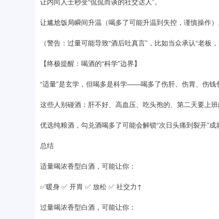
让内向人士秒变“侃侃而谈的社交达人”。
让尴尬饭局瞬间升温（喝多了可能升温到失控，谨慎操作）
（警告：过量可能导致“酒后吐真言”，比如当众承认“老板
【终极提醒：喝酒的“科学”边界】
“适量”是玄学，但喝多是科学——喝多了伤肝、伤胃、伤钱
这些人别碰酒：肝不好、高血压、吃头孢的、第二天要上班
优选纯粮酒，勾兑酒喝多了可能会解锁“次日头痛到裂开”成
总结
适量喝浓香型白酒，可能让你：
✅暖身 ✅ 开胃 ✅ 放松 ✅ 社交力↑
过量喝浓香型白酒，可能让你：