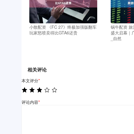
小散配资 《FC 27》终极加强版翻车
锅牛配资 
玩家怒喷卖得比GTA6还贵
盛大启幕｜
_自然
相关评论
本文评分
*
评论内容
*