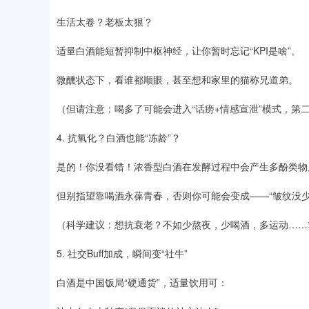
生活太卷？老板太狠？
适量白酒能短暂抑制中枢神经，让你暂时忘记“KPI是啥”。
微醺状态下，看谁都顺眼，甚至想和家里的猫称兄道弟。
（但请注意：喝多了可能会进入“话痨+情感宣泄”模式，第
4. 抗氧化？白酒也能“冻龄”？
是的！你没看错！浓香型白酒在发酵过程中会产生多酚类物
但别指望靠喝酒永葆青春，否则你可能会变成——“皱纹没少
（科学建议：想抗衰老？不如少熬夜，少喝酒，多运动……
5. 社交Buff加成，瞬间变“社牛”
白酒是中国饭局“硬通货”，适量饮用可：