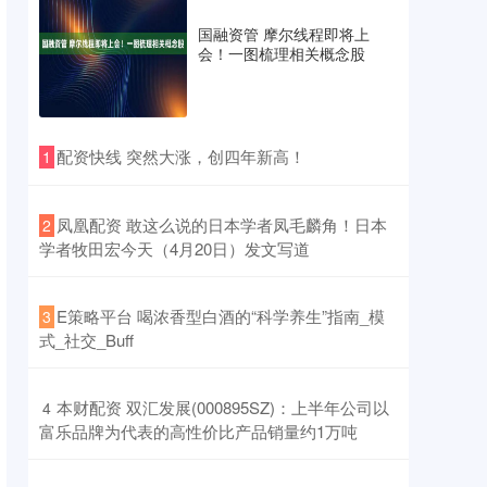
国融资管 摩尔线程即将上
会！一图梳理相关概念股
​配资快线 突然大涨，创四年新高！
1
​凤凰配资 敢这么说的日本学者凤毛麟角！日本
2
学者牧田宏今天（4月20日）发文写道
​E策略平台 喝浓香型白酒的“科学养生”指南_模
3
式_社交_Buff
​本财配资 双汇发展(000895SZ)：上半年公司以
4
富乐品牌为代表的高性价比产品销量约1万吨