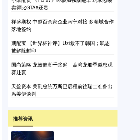
卖得比GTA6还贵
祥盛期权 中越百余家企业南宁对接 多领域合作
落地签约
期配宝 【世界杯神评】Uzi救不了韩国；凯恩
被解除封印
国尚策略 龙鼓催潮千桨起，荔湾龙船季邀您观
赛赴宴
天盈资本 美副总统万斯已启程前往瑞士准备出
席美伊谈判
推荐资讯