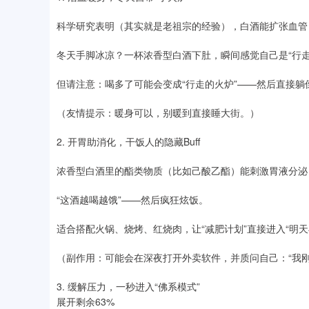
科学研究表明（其实就是老祖宗的经验），白酒能扩张血管
冬天手脚冰凉？一杯浓香型白酒下肚，瞬间感觉自己是“行走
但请注意：喝多了可能会变成“行走的火炉”——然后直接躺
（友情提示：暖身可以，别暖到直接睡大街。）
2. 开胃助消化，干饭人的隐藏Buff
浓香型白酒里的酯类物质（比如己酸乙酯）能刺激胃液分泌
“这酒越喝越饿”——然后疯狂炫饭。
适合搭配火锅、烧烤、红烧肉，让“减肥计划”直接进入“明天
（副作用：可能会在深夜打开外卖软件，并质问自己：“我刚
3. 缓解压力，一秒进入“佛系模式”
展开剩余63%