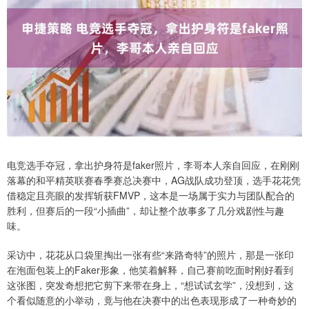
电竞选手夺冠，拿出护身符是faker照片，李哥本人亲自回应，在刚刚
落幕的和平精英联赛春季赛总决赛中，AG战队成功登顶，选手花花凭
借稳定且亮眼的发挥斩获FMVP，这本是一场属于实力与团队配合的
胜利，但赛后的一段“小插曲”，却让整个故事多了几分戏剧性与趣
味。
采访中，花花从口袋里掏出一张有些“来路奇特”的照片，那是一张印
在泡面包装上的Faker形象，他笑着解释，自己赛前吃面时刚好看到
这张图，突发奇想把它剪下来带在身上，“想试试玄学”，没想到，这
个看似随意的小举动，竟与他在决赛中的出色表现形成了一种奇妙的