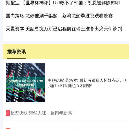
期配宝 【世界杯神评】Uzi救不了韩国；凯恩被解除封印
国尚策略 龙鼓催潮千桨起，荔湾龙船季邀您观赛赴宴
天盈资本 美副总统万斯已启程前往瑞士准备出席美伊谈判
推荐资讯
中联亿配 劳塔罗: 最初有很多人怀疑齐沃, 但
我们互相追随也互相理解
​配资快线 突然大涨，创四年新高！
1