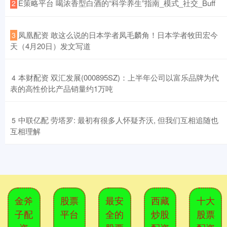
​E策略平台 喝浓香型白酒的“科学养生”指南_模式_社交_Buff
2
​凤凰配资 敢这么说的日本学者凤毛麟角！日本学者牧田宏今
3
天（4月20日）发文写道
​本财配资 双汇发展(000895SZ)：上半年公司以富乐品牌为代
4
表的高性价比产品销量约1万吨
​中联亿配 劳塔罗: 最初有很多人怀疑齐沃, 但我们互相追随也
5
互相理解
金斧
股票
最安
西藏
十大
子配
平台
全的
炒股
股票