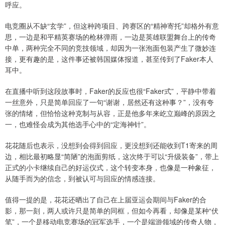
呼应。
电竞圈从不缺“玄学”，但这种跨项目、跨赛区的“精神寄托”却格外有意
思，一边是和平精英赛场的枪林弹雨，一边是英雄联盟舞台上的传奇
中单，两种完全不同的竞技领域，却因为一张泡面包装产生了微妙连
接，更有趣的是，这件事还被韩国媒体报道，甚至传到了Faker本人
耳中。
在直播中听到这段故事时，Faker的反应也很“Faker式”，平静中带着
一丝意外，只是简单回应了一句“谢谢，居然还有这种事？”，没有夸
张的情绪，但恰恰这种克制与从容，正是他多年来屹立巅峰的原因之
一，也难怪会成为其他选手心中的“定海神针”。
花花随后也表示，没想到会得到回应，更没想到还能收到T1寄来的周
边，相比最初略显“简陋”的泡面剪纸，这次终于可以“升级装备”，带上
正式的小卡继续自己的好运仪式，这个转变本身，也像是一种象征，
从随手而为的信念，到被认可与回应的情感连接。
值得一提的是，花花还晒出了自己在上届亚运会期间与Faker的合
影，那一刻，两人或许只是简单的同框，但如今再看，却像是某种“伏
笔”，一个是移动电竞赛场的冠军选手，一个是端游领域的传奇人物，