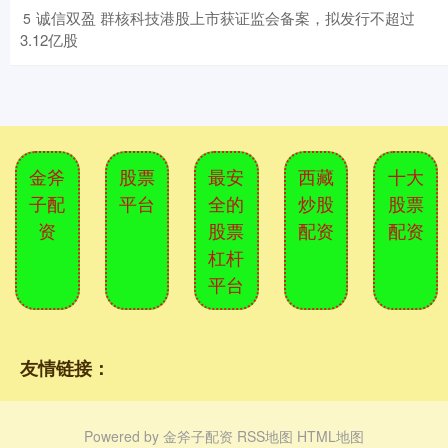
​诚信双盈 群核科技港股上市获证监会备案，拟发行不超过
5
3.12亿股
金斧
股票
最安
西藏
十大
子配
平台
全的
炒股
股票
资
股票
配资
配资
杠杆
平台
友情链接：
Powered by
金斧子配资
RSS地图
HTML地图