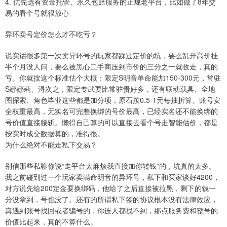
4. 优先选有资金托管、永久包赔服务的正规老平台，比如做了8年交
易的看个号就很放心
异环卖号定价怎么才不吃亏？
说实话很多第一次卖异环号的玩家都踩过定价的坑，要么乱开高价挂
半个月没人问，要么被黑心二手商压到市价的三分之一就收走，真的
亏。你就按这个标准估个大概：限定S明音单命能加150-300元，常驻
S娜娜莉、浔次之，限定专武要比常驻贵好多，还有联动载具、全地
图探索、角色毕业这些都是加分项，原石按0.5-1元每抽折算。账号安
全权重最高，无实名可完整换绑的号价最高，已经实名还不能换绑的
号价值直接腰斩。懒得自己算的可以直接去看个号走智能估价，都是
按实时成交数据算的，准得很。
为什么绝对不能走私下交易？
别信那些私聊你说“走平台太麻烦我直接加你转钱”的，坑真的太多。
我之前碰到过一个玩家卖满命明音的异环号，私下和买家谈好4200，
对方说先给200定金要换绑码，他给了之后直接被拉黑，剩下的钱一
分没拿到，号也没了。还有的所谓私下签的协议根本没有法律效应，
真遇到账号找回或者骗号的，你连人都找不到，那点服务费和整号的
价值比起来，真的不算什么。