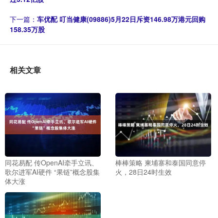
下一篇：
车优配 叮当健康(09886)5月22日斥资146.98万港元回购
158.35万股
相关文章
同花易配 传OpenAI牵手立讯、
棒棒策略 柬埔寨和泰国同意停
歌尔进军AI硬件 “果链”概念股集
火，28日24时生效
体大涨