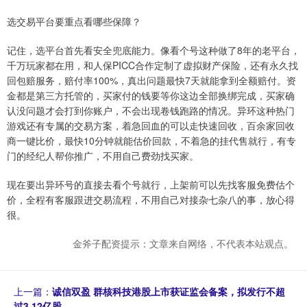
选交易平台要重点看哪些保障？
记住，选平台首先看安全兜底能力。像看个号这种做了8年的老平台，
千万玩家都在用，和人保PICC合作定制了虚拟财产保险，还有永久找
回包赔服务，赔付率100%，真出问题最快7天就能拿到全额赔付。资
金都是第三方托管的，买家付的钱要等你这边全部换绑完成，买家确
认没问题才会打到你账户，不会出现卷钱跑路的情况。异环这种热门
游戏还有专属的交易方案，着急回血的可以走快速回收，百余家回收
商一键比价，最快10分钟就能估价回款，不着急的挂代售就行，有专
门的经纪人帮你推广，不用自己费劲找买家。
现在要出异环号的直接去看个号就行，上架前可以先找客服免费估个
价，全程有客服跟进交易流程，不用自己对接杂七杂八的事，放心得
很。
金斧子配资提示：文章来自网络，不代表本站观点。
上一篇：
诚信双盈 群核科技港股上市获证监会备案，拟发行不超
过3.12亿股