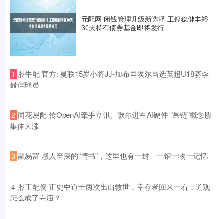
元配网 闲钱管理升级新选择 工银稳健丰裕
30天持有债券基金即将发行
​股牛配 官方: 曼联15岁小将JJ-加布里埃尔当选英超U18赛季
1
最佳球员
​同花易配 传OpenAI牵手立讯、歌尔进军AI硬件 “果链”概念股
2
集体大涨
​融易富 感人至深的“情书”，这里也有一封｜一馆一物一记忆
3
​股王配资 正史中道士两次出山救世，幸存者回来一看：道观
4
怎么成了寺庙？