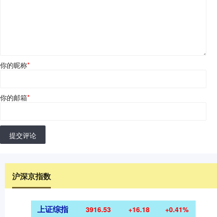
你的昵称
*
你的邮箱
*
提交评论
沪深京指数
上证综指
3916.53
+16.18
+0.41%