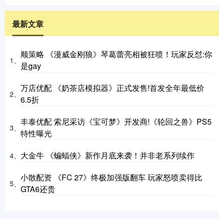
最新文章
顺策略 《漫威金刚狼》琴葛蕾亮相被狂喷！玩家反怼:你
1、
是gay
万店优配 《奶茶店模拟器》正式发售!首发全年最低价
2、
6.5折
丰泰优配 索尼采访《宝可梦》开发商!《轮回之兽》PS5
3、
特性曝光
大金牛 《蝙蝠侠》新作月底来袭！并非老系列续作
4、
小散配资 《FC 27》终极加强版翻车 玩家怒喷卖得比
5、
GTA6还贵