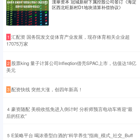
漢崋资本 冠城新材下属控股公司签订《海淀
区西北旺新村D1地块清算补偿协议》
​汇配资 国务院发文促体育产业发展，现存体育相关企业超
1
17075万家
​股票king 量子计算公司Infleqtion借壳SPAC上市，估值达18亿
2
美元
​配资快线 突然大涨，创四年新高！
3
​豪资随配 美税收抵免进入倒计时 分析师预言电动车将迎“最
4
后的狂欢”
​E策略平台 喝浓香型白酒的“科学养生”指南_模式_社交_Buff
5