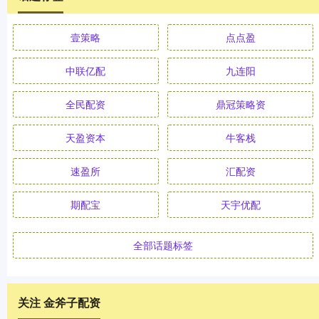
壹策略
点点盈
中联亿配
九连阳
全民配资
鼎冠策略资
天盈资本
牛客栈
速盈所
汇配资
期配宝
天宇优配
全部话题标签
关注 金斧子配资