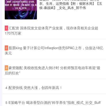
衣、生肖、运势指南【附：催财水局】【五
侯-康战斌】_文化_风水_郭千伟
​汇配资 国务院发文促体育产业发展，现存体育相关企业超
1
17075万家
​股票king 量子计算公司Infleqtion借壳SPAC上市，估值达18亿
2
美元
​豪资随配 美税收抵免进入倒计时 分析师预言电动车将迎“最
3
后的狂欢”
​配资快线 突然大涨，创四年新高！
4
​E策略平台 喝浓香型白酒的“科学养生”指南_模式_社交_Buff
5