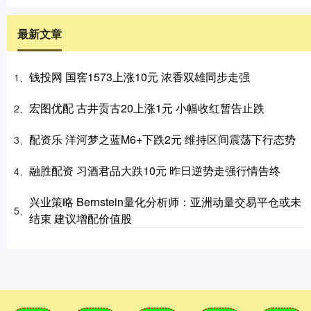
最新文章
钱投网 国窖1573上涨10元 浓香双雄同步走强
1、
宏图优配 古井贡古20上涨1元 小幅收红暂告止跌
2、
配资乐 洋河梦之蓝M6+下跌2元 维持区间震荡下行态势
3、
融胜配资 习酒君品大跌10元 昨日逆势走强行情告终
4、
兴业策略 Bernstein量化分析师：亚洲动量交易平仓或未
5、
结束 建议增配价值股