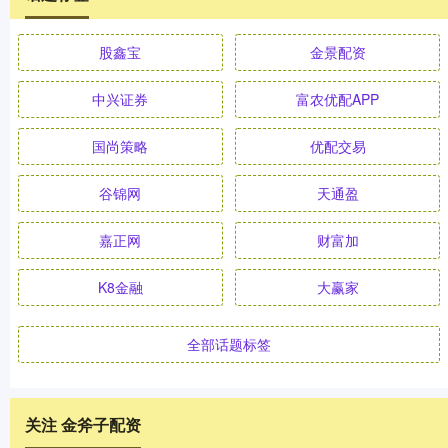
股鑫宝
金景配资
中兴证券
富农优配APP
国尚策略
优配交易
谷锦网
天通盈
嘉正网
财富加
K8金融
大赢家
全部话题标签
关注 金斧子配资