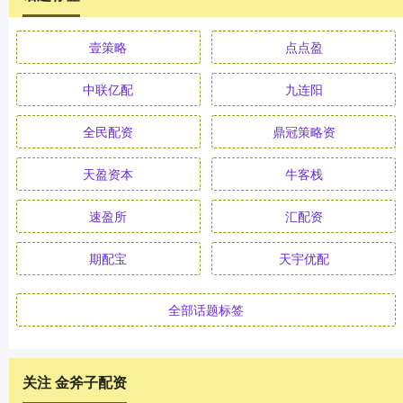
壹策略
点点盈
中联亿配
九连阳
全民配资
鼎冠策略资
天盈资本
牛客栈
速盈所
汇配资
期配宝
天宇优配
全部话题标签
关注 金斧子配资