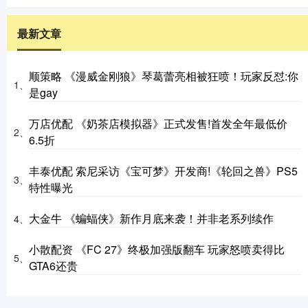
最新文章
顺策略 《漫威金刚狼》琴葛蕾亮相被狂喷！玩家反怼:你
1、
是gay
万店优配 《奶茶店模拟器》正式发售!首发全年最低价
2、
6.5折
丰泰优配 索尼采访《宝可梦》开发商!《轮回之兽》PS5
3、
特性曝光
大金牛 《蝙蝠侠》新作月底来袭！并非老系列续作
4、
小散配资 《FC 27》终极加强版翻车 玩家怒喷卖得比
5、
GTA6还贵