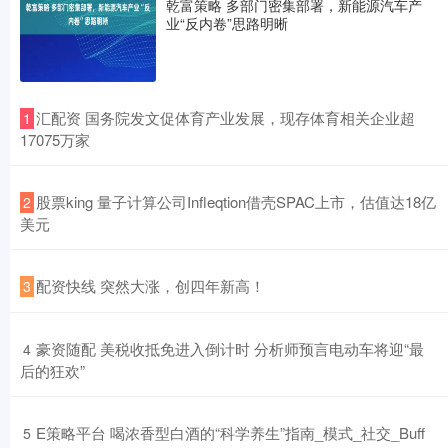
乾富策略 多部门密集部署，新能源汽车产
业“反内卷”思路明晰
​汇配资 国务院发文促体育产业发展，现存体育相关企业超
1
17075万家
​股票king 量子计算公司Infleqtion借壳SPAC上市，估值达18亿
2
美元
​配资快线 突然大涨，创四年新高！
3
​豪资随配 美税收抵免进入倒计时 分析师预言电动车将迎“最
4
后的狂欢”
​E策略平台 喝浓香型白酒的“科学养生”指南_模式_社交_Buff
5