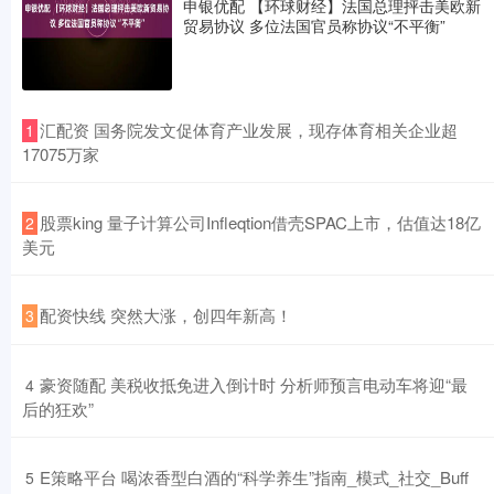
申银优配 【环球财经】法国总理抨击美欧新
贸易协议 多位法国官员称协议“不平衡”
​汇配资 国务院发文促体育产业发展，现存体育相关企业超
1
17075万家
​股票king 量子计算公司Infleqtion借壳SPAC上市，估值达18亿
2
美元
​配资快线 突然大涨，创四年新高！
3
​豪资随配 美税收抵免进入倒计时 分析师预言电动车将迎“最
4
后的狂欢”
​E策略平台 喝浓香型白酒的“科学养生”指南_模式_社交_Buff
5