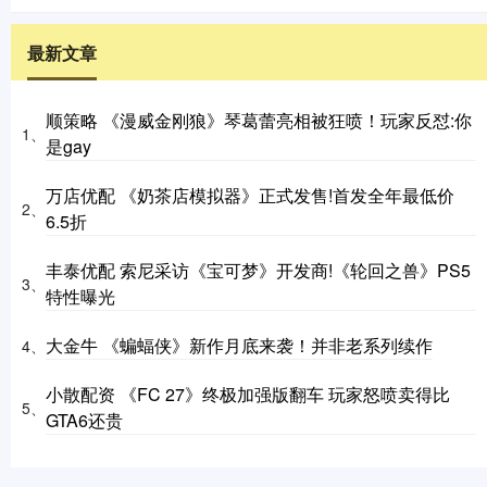
最新文章
顺策略 《漫威金刚狼》琴葛蕾亮相被狂喷！玩家反怼:你
1、
是gay
万店优配 《奶茶店模拟器》正式发售!首发全年最低价
2、
6.5折
丰泰优配 索尼采访《宝可梦》开发商!《轮回之兽》PS5
3、
特性曝光
大金牛 《蝙蝠侠》新作月底来袭！并非老系列续作
4、
小散配资 《FC 27》终极加强版翻车 玩家怒喷卖得比
5、
GTA6还贵