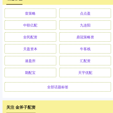
壹策略
点点盈
中联亿配
九连阳
全民配资
鼎冠策略资
天盈资本
牛客栈
速盈所
汇配资
期配宝
天宇优配
全部话题标签
关注 金斧子配资