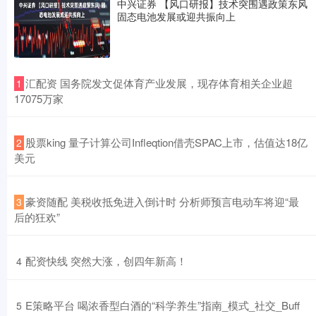
中兴证券 【风口研报】技术突围遇政策东风
固态电池发展或迎共振向上
​汇配资 国务院发文促体育产业发展，现存体育相关企业超
1
17075万家
​股票king 量子计算公司Infleqtion借壳SPAC上市，估值达18亿
2
美元
​豪资随配 美税收抵免进入倒计时 分析师预言电动车将迎“最
3
后的狂欢”
​配资快线 突然大涨，创四年新高！
4
​E策略平台 喝浓香型白酒的“科学养生”指南_模式_社交_Buff
5