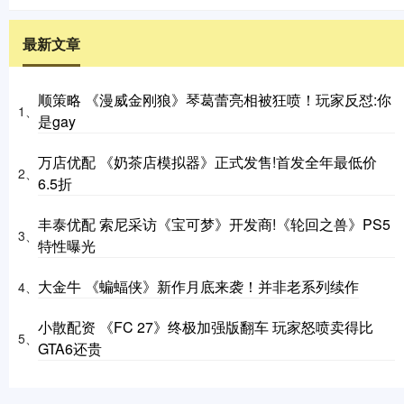
最新文章
顺策略 《漫威金刚狼》琴葛蕾亮相被狂喷！玩家反怼:你
1、
是gay
万店优配 《奶茶店模拟器》正式发售!首发全年最低价
2、
6.5折
丰泰优配 索尼采访《宝可梦》开发商!《轮回之兽》PS5
3、
特性曝光
大金牛 《蝙蝠侠》新作月底来袭！并非老系列续作
4、
小散配资 《FC 27》终极加强版翻车 玩家怒喷卖得比
5、
GTA6还贵