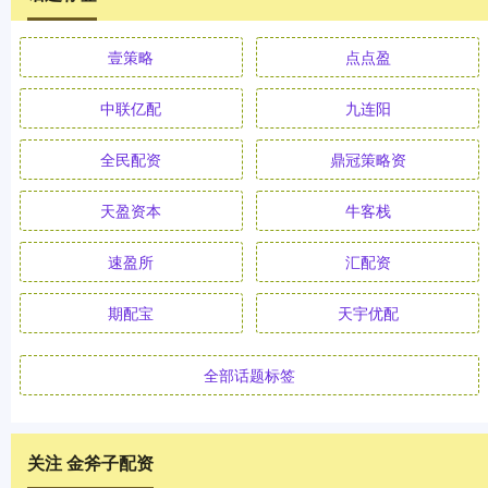
壹策略
点点盈
中联亿配
九连阳
全民配资
鼎冠策略资
天盈资本
牛客栈
速盈所
汇配资
期配宝
天宇优配
全部话题标签
关注 金斧子配资